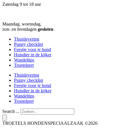
Zaterdag 9 tot 18 uur
Maandag, woensdag,
zon- en feestdagen
gesloten
Thuislevering
Puppy checklist
Feestje voor je hond
Huisdier in de kijker
Wandeltips
Troetelpret
Thuislevering
Puppy checklist
Feestje voor je hond
Huisdier in de kijker
Wandeltips
Troetelpret
Search ...
TROETELS HONDENSPECIAALZAAK ©2026