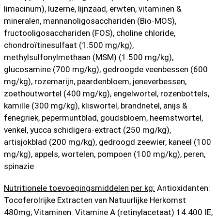
limacinum), luzerne, lijnzaad, erwten, vitaminen &
mineralen, mannanoligosacchariden (Bio-MOS),
fructooligosacchariden (FOS), choline chloride,
chondroïtinesulfaat (1.500 mg/kg),
methylsulfonylmethaan (MSM) (1.500 mg/kg),
glucosamine (700 mg/kg), gedroogde veenbessen (600
mg/kg), rozemarijn, paardenbloem, jeneverbessen,
zoethoutwortel (400 mg/kg), engelwortel, rozenbottels,
kamille (300 mg/kg), kliswortel, brandnetel, anijs &
fenegriek, pepermuntblad, goudsbloem, heemstwortel,
venkel, yucca schidigera-extract (250 mg/kg),
artisjokblad (200 mg/kg), gedroogd zeewier, kaneel (100
mg/kg), appels, wortelen, pompoen (100 mg/kg), peren,
spinazie
Nutritionele toevoegingsmiddelen per kg:
Antioxidanten:
Tocoferolrijke Extracten van Natuurlijke Herkomst
480mg; Vitaminen: Vitamine A (retinylacetaat) 14.400 IE,