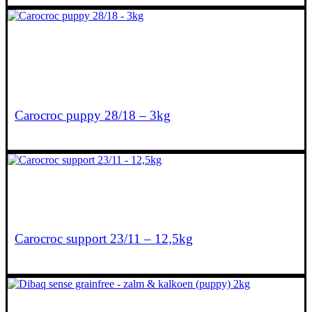
€
13,95
Carocroc puppy 28/18 – 3kg
€
59,50
Lees verder
Carocroc support 23/11 – 12,5kg
€
24,95