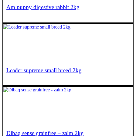
Am puppy digestive rabbit 2kg
€
20,30
Leader supreme small breed 2kg
€
24,95
Dibaq sense grainfree – zalm 2kg