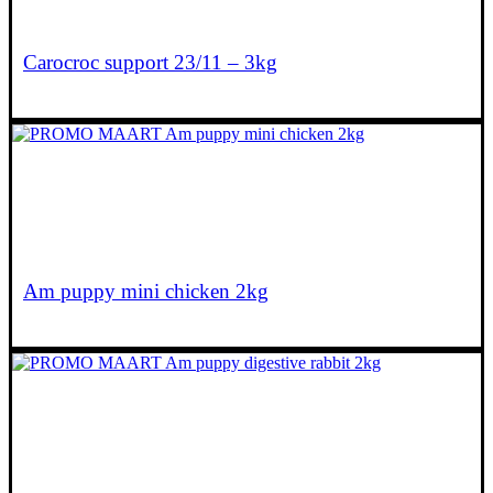
Lees verder
Carocroc support 23/11 – 3kg
€
19,20
Am puppy mini chicken 2kg
€
27,55