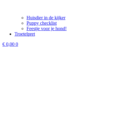
Huisdier in de kijker
Puppy checklist
Feestje voor je hond!
Troetelpret
€
0,00
0