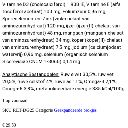
Vitamine D3 (cholecalciferol) 1.900 IE, Vitamine E (alfa
tocoferol acetaat) 100 mg, Foliumzuur 0,96 mg;
Sporenelementen: Zink (zink-chelaat van
aminozurenhydraat) 120 mg, ijzer (ijzer(II)-chelaat van
aminozurenhydraat) 48 mg, mangaan (mangaan-chelaat
van aminozurenhydraat) 34 mg, koper (koper(II)-chelaat
van aminozurenhydraat) 7,5 mg, jodium (calciumjodaat
watervrij) 0,96 mg, selenium (organisch selenium
S.cerevisiae CNCM 1-3060) 0,14 mg
Analytische Bestanddelen:
Ruw eiwit 30,5%, ruw vet
20,5%, ruwe celstof 4%, ruwe as 11%, Omega-3 2,1%,
Omega-6 3,8%, metaboliseerbare energie 385 kCal/100g
1 op voorraad
SKU
RET-DG25
Categorie
Geëxpandeerde brokjes
€
29,50