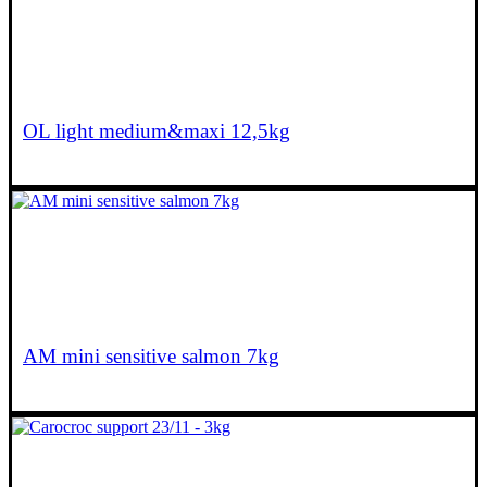
€
62,45
OL light medium&maxi 12,5kg
€
67,40
AM mini sensitive salmon 7kg
€
17,85