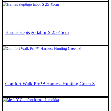
€
12,00
Lees verder
Harnas step&go tabor S 25-45cm
€
52,95
Comfort Walk Pro™ Harness Hunting Green S
€
48,00