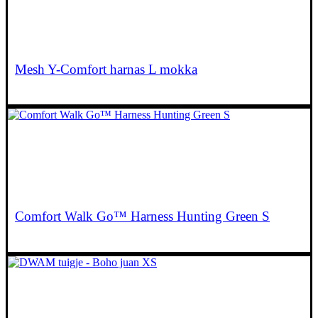
Mesh Y-Comfort harnas L mokka
€
36,95
Comfort Walk Go™ Harness Hunting Green S
€
59,95