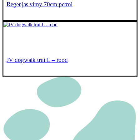
Regenjas vimy 70cm petrol
€
30,95
Lees verder
JV dogwalk trui L – rood