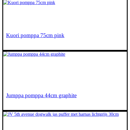
€
94,90
Lees verder
Kuori pomppa 75cm pink
€
43,90
Jumppa pomppa 44cm graphite
€
46,95