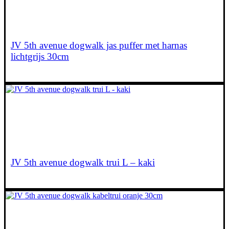
JV 5th avenue dogwalk jas puffer met harnas
lichtgrijs 30cm
€
23,95
JV 5th avenue dogwalk trui L – kaki
€
25,95