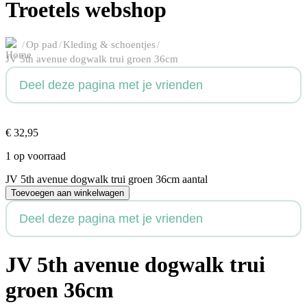
Troetels webshop
/
Op pad
/
Kleding & schoentjes
/
JV 5th avenue dogwalk trui groen 36cm
Deel deze pagina met je vrienden
€
32,95
1 op voorraad
JV 5th avenue dogwalk trui groen 36cm aantal
Toevoegen aan winkelwagen
Deel deze pagina met je vrienden
JV 5th avenue dogwalk trui
groen 36cm