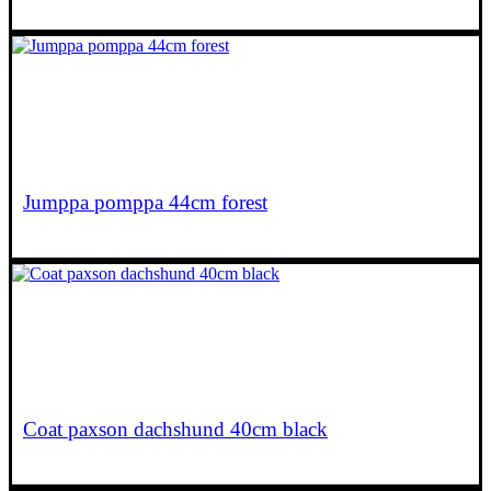
€
43,90
Jumppa pomppa 44cm forest
€
64,95
Coat paxson dachshund 40cm black