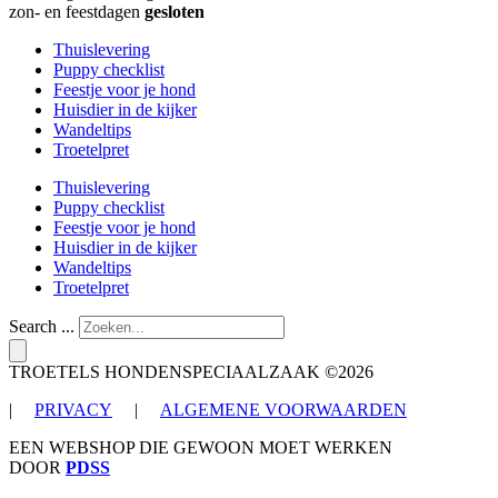
zon- en feestdagen
gesloten
Thuislevering
Puppy checklist
Feestje voor je hond
Huisdier in de kijker
Wandeltips
Troetelpret
Thuislevering
Puppy checklist
Feestje voor je hond
Huisdier in de kijker
Wandeltips
Troetelpret
Search ...
TROETELS HONDENSPECIAALZAAK ©2026
|
PRIVACY
|
ALGEMENE VOORWAARDEN
EEN WEBSHOP DIE GEWOON MOET WERKEN
DOOR
PDSS