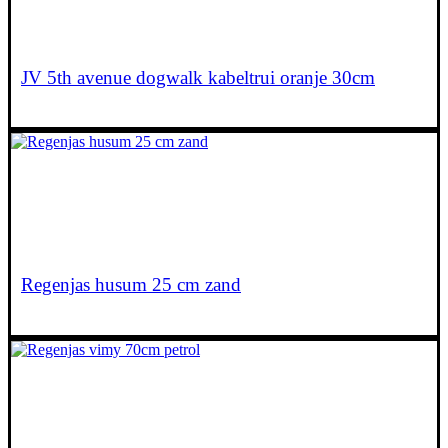
JV 5th avenue dogwalk kabeltrui oranje 30cm
€
20,00
Regenjas husum 25 cm zand
€
38,00
Lees verder