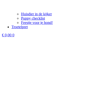
Huisdier in de kijker
Puppy checklist
Feestje voor je hond!
Troetelpret
€
0,00
0