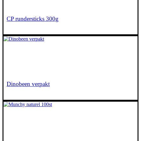
CP rundersticks 300g
€
6,60
Dinobeen verpakt
€
8,30