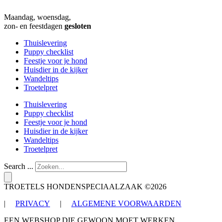
Maandag, woensdag,
zon- en feestdagen
gesloten
Thuislevering
Puppy checklist
Feestje voor je hond
Huisdier in de kijker
Wandeltips
Troetelpret
Thuislevering
Puppy checklist
Feestje voor je hond
Huisdier in de kijker
Wandeltips
Troetelpret
Search ...
TROETELS HONDENSPECIAALZAAK ©2026
|
PRIVACY
|
ALGEMENE VOORWAARDEN
EEN WEBSHOP DIE GEWOON MOET WERKEN