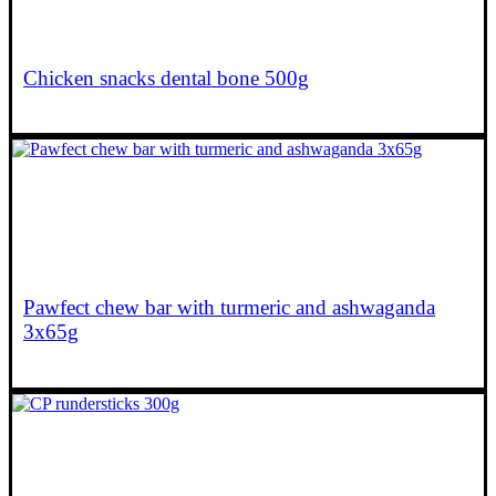
Chicken snacks dental bone 500g
€
13,95
Pawfect chew bar with turmeric and ashwaganda
3x65g
€
6,00