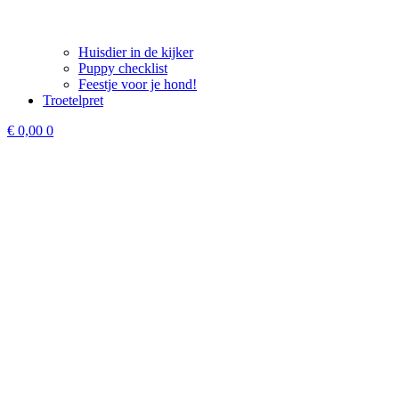
Huisdier in de kijker
Puppy checklist
Feestje voor je hond!
Troetelpret
€
0,00
0