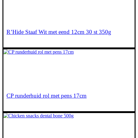
€
13,70
R’Hide Staaf Wit met eend 12cm 30 st 350g
€
6,00
CP runderhuid rol met pens 17cm
€
15,35