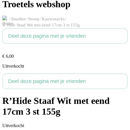
Troetels webshop
/
Smullen
/
Snoep
/
Kauwsnacks
/
R’Hide Staaf Wit met eend 17cm 3 st 155g
Deel deze pagina met je vrienden
€
6,00
Uitverkocht
Deel deze pagina met je vrienden
R’Hide Staaf Wit met eend
17cm 3 st 155g
Uitverkocht