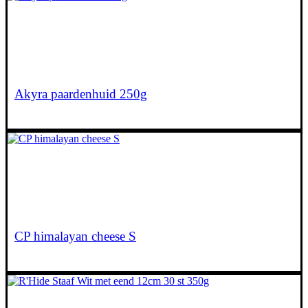
€
6,55
Akyra paardenhuid 250g
€
14,50
CP himalayan cheese S