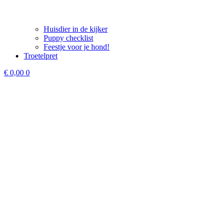
Huisdier in de kijker
Puppy checklist
Feestje voor je hond!
Troetelpret
€
0,00
0