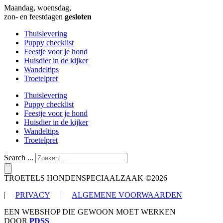
Maandag, woensdag,
zon- en feestdagen
gesloten
Thuislevering
Puppy checklist
Feestje voor je hond
Huisdier in de kijker
Wandeltips
Troetelpret
Thuislevering
Puppy checklist
Feestje voor je hond
Huisdier in de kijker
Wandeltips
Troetelpret
Search ...
TROETELS HONDENSPECIAALZAAK ©2026
|
PRIVACY
|
ALGEMENE VOORWAARDEN
EEN WEBSHOP DIE GEWOON MOET WERKEN
DOOR
PDSS