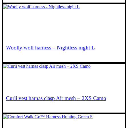
€
34,90
Woolly wolf harness – Nightless night L
€
27,90
Lees verder
Curli vest harnas clasp Air mesh – 2XS Camo