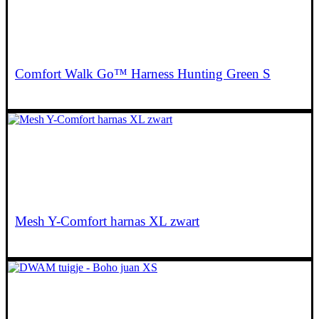
€
36,95
Comfort Walk Go™ Harness Hunting Green S
€
50,00
Mesh Y-Comfort harnas XL zwart
€
59,95