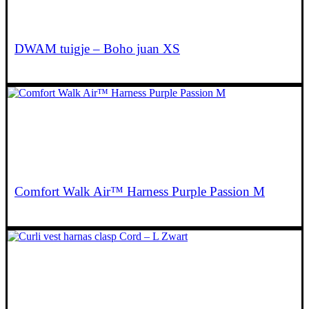
DWAM tuigje – Boho juan XS
€
52,95
Comfort Walk Air™ Harness Purple Passion M
€
33,90